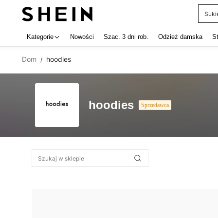
Suki
Use up 
Kategorie
Nowości
Szac. 3 dni rob.
Odzież damska
S
Dom
hoodies
/
hoodies
Sprzedawca