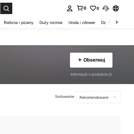
0
0
duj. Press Enter to select.
Bielizna i piżamy
Duży rozmiar
Uroda i zdrowie
Dzieci
Buty
D
Obserwuj
Informacje o produkcie
Sortowanie