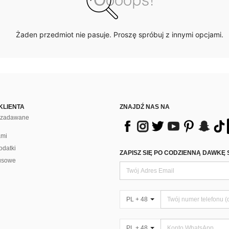
Żaden przedmiot nie pasuje. Proszę spróbuj z innymi opcjami.
KLIENTA
ZNAJDŹ NAS NA
j zadawane
ami
odatki
ZAPISZ SIĘ PO CODZIENNĄ DAWKĘ 
usowe
PL + 48
PL + 48