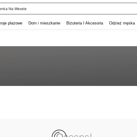
enka Na Wesele
and down arrow keys to navigate search Ostatnie wyszukiwanie and szukaj i znaj
troje plażowe
Dom i mieszkanie
Biżuteria I Akcesoria
Odzież męska