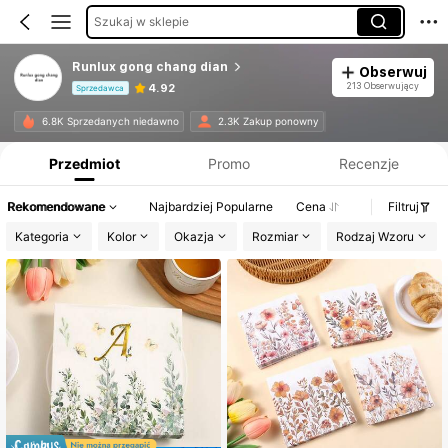
Szukaj w sklepie
Runlux gong chang dian
Obserwuj
213 Obserwujący
4.92
Sprzedawca
Informacje o produkcie: Ujawnienie ceny, dane dotyczące sprzedaży i stanu magazynowego.
6.8K Sprzedanych niedawno
2.3K Zakup ponowny
Przedmiot
Promo
Recenzje
Rekomendowane
Najbardziej Popularne
Cena
Filtruj
Kategoria
Kolor
Okazja
Rozmiar
Rodzaj Wzoru