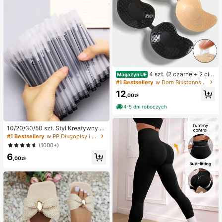
4 szt. (2 czarne + 2 ciel
Magazyn UE
iste) samoprzylepne silikonowe nie
#1 Bestsellery
w Dom Biustonosz samoprzylepny dla kobiet
widoczne wkładki do biustonosza,
12
bez ramiączek i bez pleców, zbiera
,00zł
jące miseczki na ślub, sukienki z o
4-5 dni roboczych
dkrytymi ramionami i przyjęcia dla
druhen
10/20/30/50 szt. Styl Kreatywny Pr
zezroczysty Mrożony Długopisy K
#1 Bestsellery
w PP Długopisy i wkłady
ulkowe Powrót Do Szkoły
(1000+)
6
,00zł