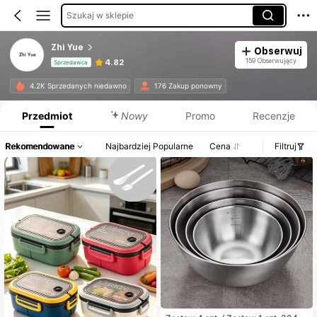
Szukaj w sklepie
Zhi Yue
Obserwuj
159 Obserwujący
4.82
Sprzedawca
Informacje o produkcie: Ujawnienie ceny, dane dotyczące sprzedaży i stanu magazynowego.
4.2K Sprzedanych niedawno
176 Zakup ponowny
Przedmiot
Nowy
Promo
Recenzje
Rekomendowane
Najbardziej Popularne
Cena
Filtruj