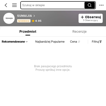
Szukaj w sklepie
SUMAIJIA
Obserwuj
Informacje o produkcie: Ujawnienie ceny, dane dotyczące sprzedaży i stanu magazynowego.
5 Obserwujący
4.95
Sprzedawca
Przedmiot
Recenzje
Rekomendowane
Najbardziej Popularne
Cena
Filtruj
Brak pasujacego przedmiotu
Proszę spróbuj inne opcje.