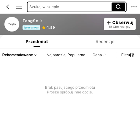
Szukaj w sklepie
TengSe
Obserwuj
Informacje o produkcie: Ujawnienie ceny, dane dotyczące sprzedaży i stanu magazynowego.
56 Obserwujący
4.89
Sprzedawca
Przedmiot
Recenzje
Rekomendowane
Najbardziej Popularne
Cena
Filtruj
Brak pasujacego przedmiotu
Proszę spróbuj inne opcje.