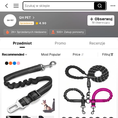
Szukaj w sklepie
QH PET
Obserwuj
59 Obserwujący
4.90
Sprzedawca
Informacje o produkcie: Ujawnienie ceny, dane dotyczące sprzedaży i stanu magazynowego.
2K+ Sprzedanych niedawno
500+ Zakup ponowny
Przedmiot
Promo
Recenzje
Recommended
Most Popular
Price
Filtruj