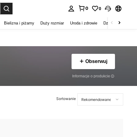
0
0
duj. Press Enter to select.
Bielizna i piżamy
Duży rozmiar
Uroda i zdrowie
Dzieci
Buty
D
Obserwuj
Informacje o produkcie
Sortowanie