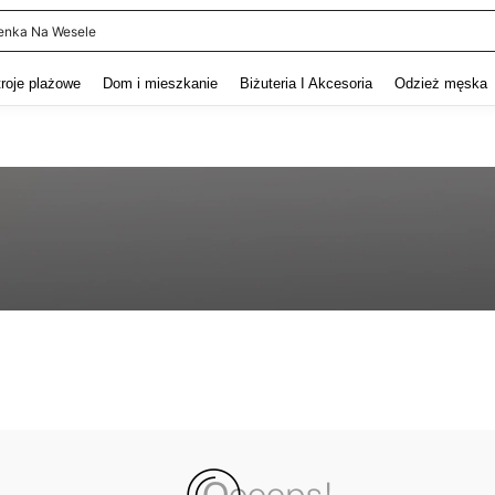
enka Na Wesele
and down arrow keys to navigate search Ostatnie wyszukiwanie and szukaj i znaj
troje plażowe
Dom i mieszkanie
Biżuteria I Akcesoria
Odzież męska