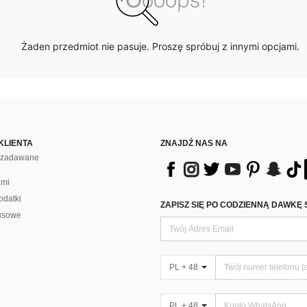
Żaden przedmiot nie pasuje. Proszę spróbuj z innymi opcjami.
KLIENTA
ZNAJDŹ NAS NA
j zadawane
ami
odatki
ZAPISZ SIĘ PO CODZIENNĄ DAWKĘ 
usowe
PL + 48
PL + 48