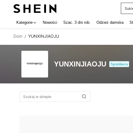
Suki
Use up 
Kategorie
Nowości
Szac. 3 dni rob.
Odzież damska
S
Dom
YUNXINJIAOJU
/
YUNXINJIAOJU
Sprzedawca