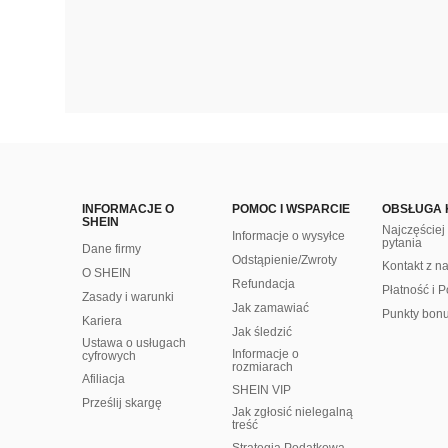
INFORMACJE O
POMOC I WSPARCIE
OBSŁUGA 
SHEIN
Najczęście
Informacje o wysyłce
pytania
Dane firmy
Odstąpienie/Zwroty
Kontakt z n
O SHEIN
Refundacja
Płatność i P
Zasady i warunki
Jak zamawiać
Punkty bon
Kariera
Jak śledzić
Ustawa o usługach
Informacje o
cyfrowych
rozmiarach
Afiliacja
SHEIN VIP
Prześlij skargę
Jak zgłosić nielegalną
treść