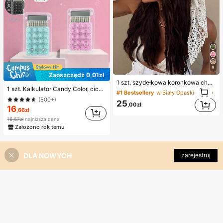
9
Zaoszczędź 0,01zł
1 szt. szydełkowa koronkowa chusta na głowę, dziergana opaska w stylu boho, francuska vintage ażurowa opaska do włosów, letni plażowy dodatek do włosów dla kobiet, boho chic
1
1 szt. Kalkulator Candy Color, cichy kalkulator ręczny dla ucznia/biura, kompaktowy i przenośny, artykuły szkolne na powrót do szkoły
#1 Bestsellery
w Biały Opaski do włosów
1
(500+)
25
,00zł
16
,66zł
16,67zł
najniższa cena
Założono rok temu
DLA NOWYCH
zarejestruj