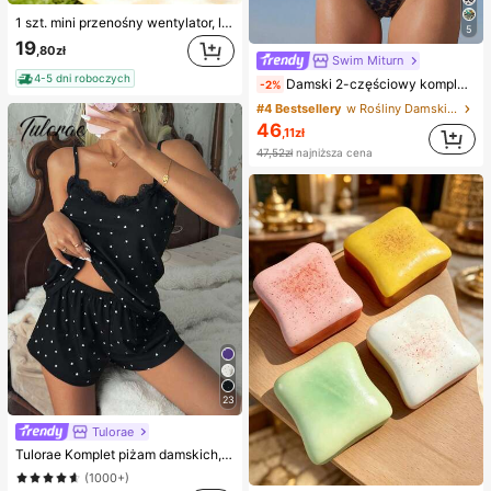
1 szt. mini przenośny wentylator, lekki wentylator ręczny do biura, na zewnątrz, w podróży i na camping – chłód w dowolnym miejscu i czasie (bateria nie wliczona, należy zapewnić własną)
5
19
,80zł
Swim Miturn
4-5 dni roboczych
Damski 2-częściowy komplet bikini z bandeau w panterkę i koronką, z wysokimi majtkami kąpielowymi, odpowiedni na letnie wakacje na wyspie i plażę
-2%
#4 Bestsellery
w Rośliny Damskie zestawy bikini
46
,11zł
47,52zł
najniższa cena
23
Tulorae
Tulorae Komplet piżam damskich, dzianina prążkowana, kontrastowe koronkowe wykończenie z nadrukiem w serca, romantyczny, słodki, seksowny top i szorty, komplet piżamowy typu babydoll, dwuczęściowy komplet nocny, seksowny komplet piżamowy, kombinezon piżamowy dla kobiet, dwuczęściowy komplet piżamowy dla kobiet, komplet piżamowy w groszki, komplet piżamowy z krótkim rękawem, dwuczęściowy komplet piżamowy, letnie komplety damskie, krótki komplet piżamowy w groszki dla kobiet, krótki komplet piżamowy dla kobiet, dwuczęściowy letni komplet wypoczynkowy dla kobiet
(1000+)