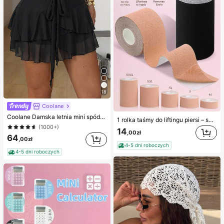
18
Coolane
Coolane Damska letnia mini spódniczka na ramiączkach, czarna, casualowa, basic, streetwear, vintage, na wakacje, styl zachodni
1 rolka taśmy do liftingu piersi – samoprzylepna elastyczna taśma do podnoszenia piersi / taśma do piersi bez ramiączek; wygodna, niewidoczna, wspierająca, ślubna
(1000+)
14
,00zł
64
,00zł
4-5 dni roboczych
4-5 dni roboczych