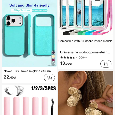
Uniwersalne wodoodporne etui na telefon, wodoodporna torba na telefon z funkcją świecenia, wodoodporny worek na telefon, wodoodporne etui na telefon, kompatybilne z 17 16 15 14 13 Pro Max Plus Air, odpowiednie do pływania, raftingu, nurkowania, fotografii podwodnej, plaży, sportów na świeżym powietrzu, podróży, wakacji, basenu, sportów na świeżym powietrzu, 8/5/4/3/2/1 szt., letnie niezbędniki
(1000+)
13
,00zł
39
Nowe luksusowe miękkie etui na telefon w kolorze beżowym, odporne na wstrząsy, kompatybilne z 17 16 15 Pro 14 Plus 13 12 11 17 Pro Max Air XR XS Max X/XS 7/8 Plus 7/8, antypoślizgowa gładka osłona ochronna, wytrzymała konstrukcja, materiał przyjazny dla skóry
22
,40zł