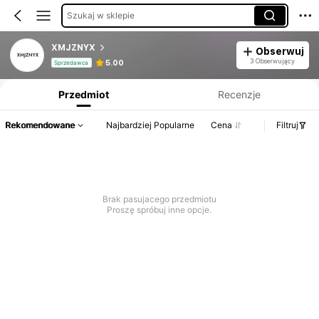
Szukaj w sklepie
XMJZNYX
Obserwuj
Informacje o produkcie: Ujawnienie ceny, dane dotyczące sprzedaży i stanu magazynowego.
3 Obserwujący
5.00
Sprzedawca
Przedmiot
Recenzje
Rekomendowane
Najbardziej Popularne
Cena
Filtruj
Brak pasujacego przedmiotu
Proszę spróbuj inne opcje.