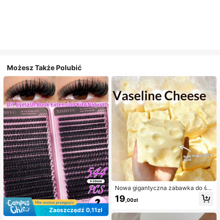
Możesz Także Polubić
Nowa gigantyczna zabawka do ści
skania w kształcie sera z nadzienie
19
,00zł
m, kwadratowa piłka serowa do ści
skania, realistyczna tekstura chleb
Zaoszczędź 0,11zł
a, powolne odbijanie, obudowa z T