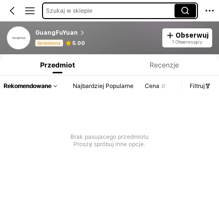
Szukaj w sklepie
GuangFuYuan
Obserwuj
Informacje o produkcie: Ujawnienie ceny, dane dotyczące sprzedaży i stanu magazynowego.
1 Obserwujący
5.00
Sprzedawca
Przedmiot
Recenzje
Rekomendowane
Najbardziej Popularne
Cena
Filtruj
Brak pasujacego przedmiotu
Proszę spróbuj inne opcje.