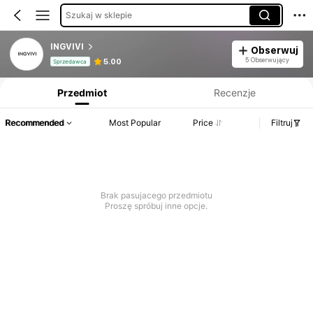
Szukaj w sklepie
INGVIVI
Obserwuj
Informacje o produkcie: Ujawnienie ceny, dane dotyczące sprzedaży i stanu magazynowego.
5 Obserwujący
5.00
Sprzedawca
Przedmiot
Recenzje
Recommended
Most Popular
Price
Filtruj
Brak pasujacego przedmiotu
Proszę spróbuj inne opcje.