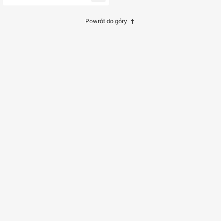
z ramki 1 szt. Bezramowy plakat z
postacią piosenkarza Plakat muzyc
zny Malarstwo na płótnie Sztuka śc
Powrót do góry
ienna Obraz Pokój Wystrój domu M
alarstwo na płótnie