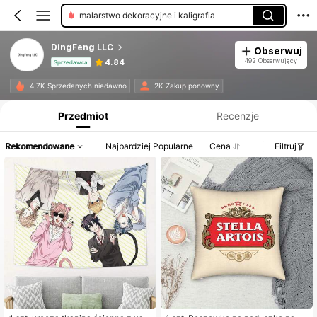
malarstwo dekoracyjne i kaligrafia
DingFeng LLC
Obserwuj
492 Obserwujący
4.84
Sprzedawca
Informacje o produkcie: Ujawnienie ceny, dane dotyczące sprzedaży i stanu magazynowego.
4.7K Sprzedanych niedawno
2K Zakup ponowny
Przedmiot
Recenzje
Rekomendowane
Najbardziej Popularne
Cena
Filtruj