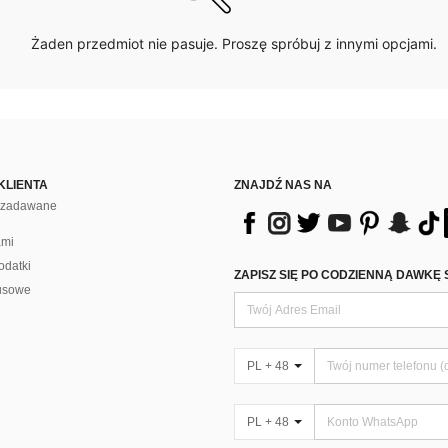
Żaden przedmiot nie pasuje. Proszę spróbuj z innymi opcjami.
KLIENTA
ZNAJDŹ NAS NA
j zadawane
ami
odatki
ZAPISZ SIĘ PO CODZIENNĄ DAWKĘ 
usowe
PL + 48
PL + 48