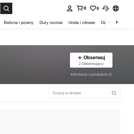
0
0
duj. Press Enter to select.
Bielizna i piżamy
Duży rozmiar
Uroda i zdrowie
Dzieci
Buty
D
Obserwuj
2 Obserwujący
Informacje o produkcie