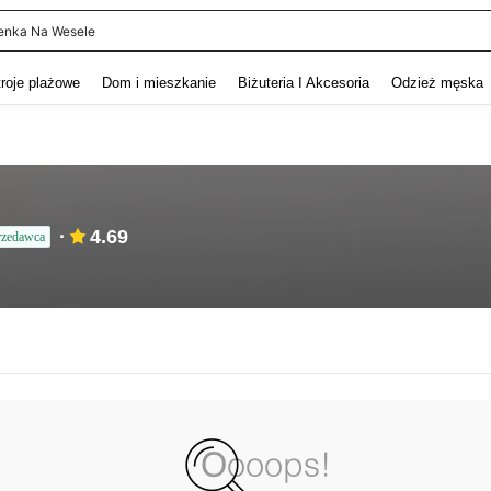
enka Na Wesele
and down arrow keys to navigate search Ostatnie wyszukiwanie and szukaj i znaj
troje plażowe
Dom i mieszkanie
Biżuteria I Akcesoria
Odzież męska
4.69
rzedawca