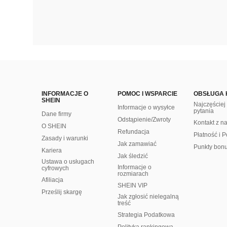
INFORMACJE O
POMOC I WSPARCIE
OBSŁUGA 
SHEIN
Najczęście
Informacje o wysyłce
pytania
Dane firmy
Odstąpienie/Zwroty
Kontakt z n
O SHEIN
Refundacja
Płatność i P
Zasady i warunki
Jak zamawiać
Punkty bon
Kariera
Jak śledzić
Ustawa o usługach
Informacje o
cyfrowych
rozmiarach
Afiliacja
SHEIN VIP
Prześlij skargę
Jak zgłosić nielegalną
treść
Strategia Podatkowa