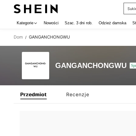
Suki
Use up 
Kategorie
Nowości
Szac. 3 dni rob.
Odzież damska
S
Dom
GANGANCHONGWU
/
GANGANCHONGWU
Sp
Przedmiot
Recenzje