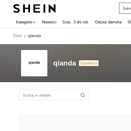
Suki
Use up 
Kategorie
Nowości
Szac. 3 dni rob.
Odzież damska
S
Dom
qianda
/
qianda
Sprzedawca