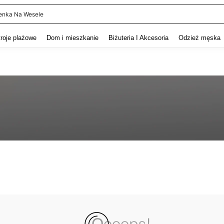
enka Na Wesele
and down arrow keys to navigate search Ostatnie wyszukiwanie and szukaj i znaj
troje plażowe
Dom i mieszkanie
Biżuteria I Akcesoria
Odzież męska