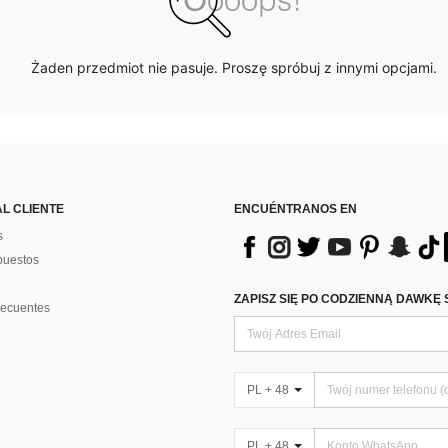
Żaden przedmiot nie pasuje. Proszę spróbuj z innymi opcjami.
AL CLIENTE
ENCUÉNTRANOS EN
s
puestos
ZAPISZ SIĘ PO CODZIENNĄ DAWKĘ 
recuentes
PL + 48
PL + 48