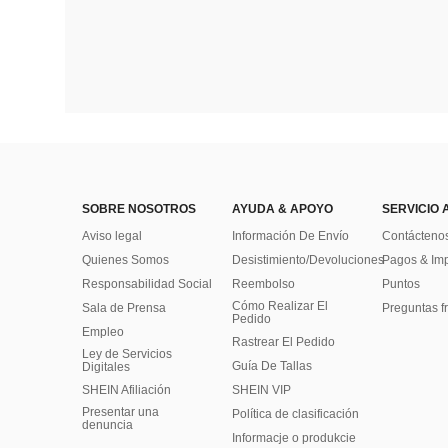
SOBRE NOSOTROS
AYUDA & APOYO
SERVICIO 
Aviso legal
Información De Envío
Contácteno
Quienes Somos
Desistimiento/Devoluciones
Pagos & Im
Responsabilidad Social
Reembolso
Puntos
Cómo Realizar El
Sala de Prensa
Preguntas f
Pedido
Empleo
Rastrear El Pedido
Ley de Servicios
Guía De Tallas
Digitales
SHEIN Afiliación
SHEIN VIP
Presentar una
Política de clasificación
denuncia
Informacje o produkcie