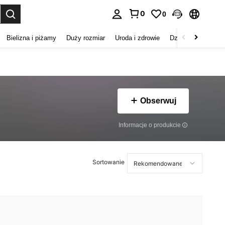
0
0
duj. Press Enter to select.
Bielizna i piżamy
Duży rozmiar
Uroda i zdrowie
Dzieci
Buty
D
Obserwuj
Informacje o produkcie
Sortowanie