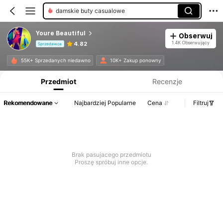
damskie buty casualowe
Youre Beautiful
Obserwuj
1.4K Obserwujący
4.82
Sprzedawca
Informacje o produkcie: Ujawnienie ceny, dane dotyczące sprzedaży i stanu magazynowego.
55K+ Sprzedanych niedawno
10K+ Zakup ponowny
Przedmiot
Recenzje
Rekomendowane
Najbardziej Popularne
Cena
Filtruj
Brak pasujacego przedmiotu
Proszę spróbuj inne opcje.