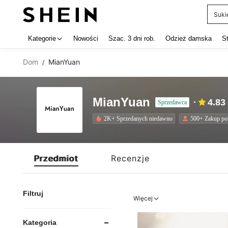
Suki
Use up 
Kategorie
Nowości
Szac. 3 dni rob.
Odzież damska
S
Dom
MianYuan
/
MianYuan
4.83
Sprzedawca
2K+ Sprzedanych niedawno
500+ Zakup p
Przedmiot
Recenzje
Filtruj
Więcej
Kategoria