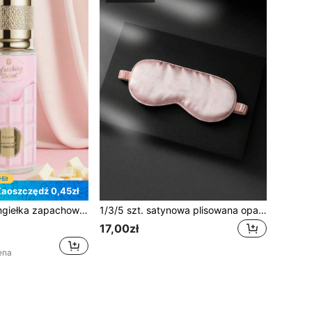
aoszczędź 0,45zł
domu, biura, hotelu, samochodu, na poduszkę, do szafy, bagażu, na plażę, wesele, randkę, prezent dla rodziny i przyjaciół, niezbędnik na wakacyjne podróże, Boże Narodzenie, Walentynki, Dzień Matki, Dzień Ojca, festiwale
1/3/5 szt. satynowa plisowana opaska na oczy, maska do spania łagodząca zmęczenie oczu, dla studentów, dzieci, mężczyzn i kobiet, do podróży i akademika, pakowana indywidualnie
17,00zł
ena