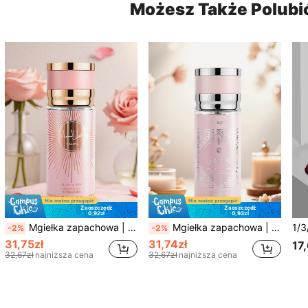
Możesz Także Polubi
Zaoszczędź
Zaoszczędź
0,92zł
0,93zł
Mgiełka zapachowa | Kwiatowo-drzewny zapach | Długotrwały zapach, naturalny i świeży, czarujący przenośny odświeżacz powietrza w mgiełce, odpowiedni na imprezy | Prezent na Walentynki lub urodziny dla przyjaciół
Mgiełka zapachowa | Długotrwały, naturalny, świeży, czarujący | Owocowo-kwiatowy zapach | Przenośny odświeżacz powietrza w mgiełce, odpowiedni na imprezy | Imprezy | Prezent urodzinowy dla przyjaciół
-2%
-2%
31,75zł
31,74zł
17
32,67zł
najniższa cena
32,67zł
najniższa cena