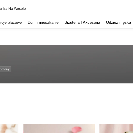
enka Na Wesele
and down arrow keys to navigate search Ostatnie wyszukiwanie and szukaj i znaj
troje plażowe
Dom i mieszkanie
Biżuteria I Akcesoria
Odzież męska
onowny