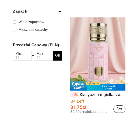
Zapach
Wiele zapachów
Mieszane zapachy
Przedział Cenowy (PLN)
Min:
Max:
OK
Zaoszczędź
0,45zł
Klasyczna mgiełka zapachowa, odświeżacz powietrza, trwały kwiatowy zapach, niezbędny na lato, kompaktowy design butelki, przenośny, naturalna świeżość, do domu, biura, hotelu, samochodu, na poduszkę, do szafy, bagażu, na plażę, wesele, randkę, prezent dla rodziny i przyjaciół, niezbędnik na wakacyjne podróże, Boże Narodzenie, Walentynki, Dzień Matki, Dzień Ojca, festiwale
-1%
34 Left
31,75zł
32,20zł
najniższa cena