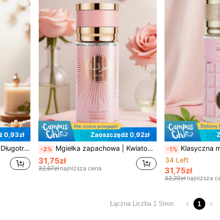
 0,93zł
Zaoszczędź 0,92zł
Z
prezy | Imprezy | Prezent urodzinowy dla przyjaciół
Mgiełka zapachowa | Kwiatowo-drzewny zapach | Długotrwały zapach, naturalny i świeży, czarujący przenośny odświeżacz powietrza w mgiełce, odpowiedni na imprezy | Prezent na Walentynki lub urodziny dla przyjaciół
Klasyczna mgiełka zapachowa, odświeżacz powietrza, trwały kwiatowy zapach, niezbędny na lato, kompaktowy design butelki, przenośny, naturalna świeżość, do 
-2%
-1%
31,75zł
34 Left
32,67zł
najniższa cena
31,75zł
32,20zł
najniższa c
1
Łączna Liczba 1 Stron