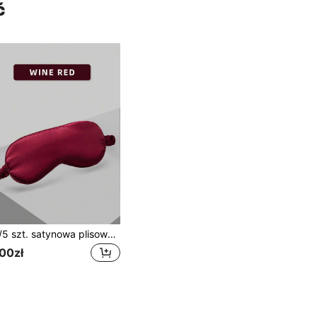
ć
1/3/5 szt. satynowa plisowana opaska na oczy, maska do spania łagodząca zmęczenie oczu, dla studentów, dzieci, mężczyzn i kobiet, do podróży i akademika, pakowana indywidualnie
,00zł