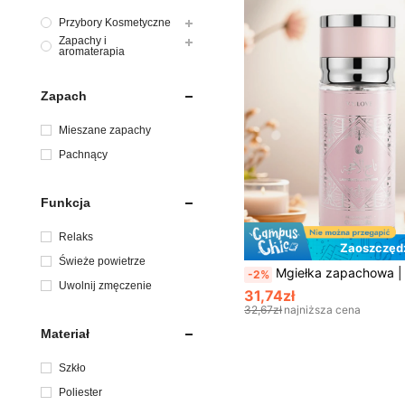
Przybory Kosmetyczne
Zapachy i
aromaterapia
Zapach
Mieszane zapachy
Pachnący
Funkcja
Relaks
Zaoszczędź
Świeże powietrze
Mgiełka zapachowa | Długotrwały, naturalny, świeży, czarujący | Owocowo-kwiatowy zapach | Przenośny odświeżacz powietrza w mgiełce, odpowiedni na im
-2%
Uwolnij zmęczenie
31,74zł
32,67zł
najniższa cena
Materiał
Szkło
Poliester