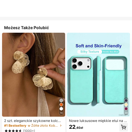
Możesz Także Polubić
14
38
2 szt. eleganckie szykowne kolczy
Nowe luksusowe miękkie etui na te
ki wkręcane z kwiatem w kolorze z
lefon w kolorze beżowym, odporne
#1 Bestsellery
w Żółte złoto Kobiece kolczyki Hoop
22
,40zł
łotym, odpowiednie dla kobiet na c
na wstrząsy, kompatybilne z 17 16
(1000+)