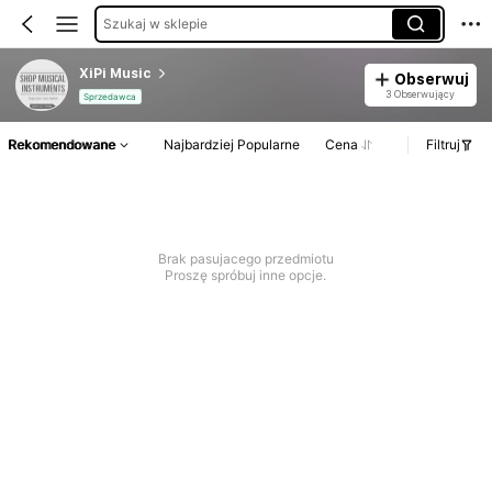
Szukaj w sklepie
XiPi Music
Obserwuj
3 Obserwujący
Sprzedawca
Rekomendowane
Najbardziej Popularne
Cena
Filtruj
Brak pasujacego przedmiotu
Proszę spróbuj inne opcje.