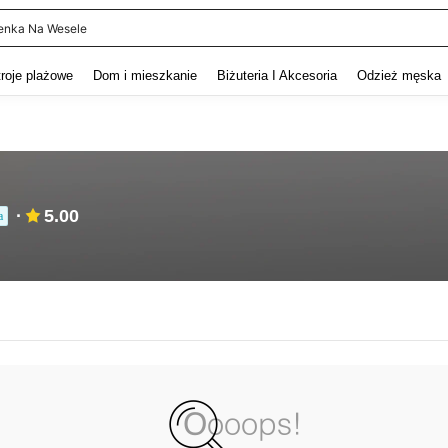
enka Na Wesele
and down arrow keys to navigate search Ostatnie wyszukiwanie and szukaj i znaj
troje plażowe
Dom i mieszkanie
Biżuteria I Akcesoria
Odzież męska
5.00
a