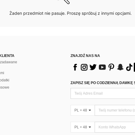
Żaden przedmiot nie pasuje. Proszę spróbuj z innymi opcjami.
KLIENTA
ZNAJDŹ NAS NA
j zadawane
ami
odatki
ZAPISZ SIĘ PO CODZIENNĄ DAWKĘ 
usowe
PL + 48
PL + 48