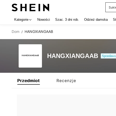
Suki
Use up 
Kategorie
Nowości
Szac. 3 dni rob.
Odzież damska
S
Dom
HANGXIANGAAB
/
HANGXIANGAAB
Sprzedawc
Przedmiot
Recenzje