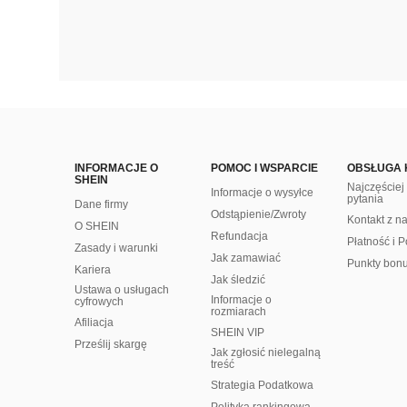
INFORMACJE O
POMOC I WSPARCIE
OBSŁUGA 
SHEIN
Najczęście
Informacje o wysyłce
pytania
Dane firmy
Odstąpienie/Zwroty
Kontakt z n
O SHEIN
Refundacja
Płatność i P
Zasady i warunki
Jak zamawiać
Punkty bon
Kariera
Jak śledzić
Ustawa o usługach
Informacje o
cyfrowych
rozmiarach
Afiliacja
SHEIN VIP
Prześlij skargę
Jak zgłosić nielegalną
treść
Strategia Podatkowa