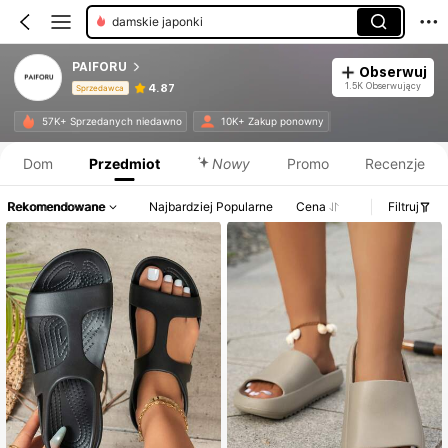
klapki damskie
PAIFORU
Obserwuj
1.5K Obserwujący
4.87
Sprzedawca
Informacje o produkcie: Ujawnienie ceny, dane dotyczące sprzedaży i stanu magazynowego.
57K+ Sprzedanych niedawno
10K+ Zakup ponowny
Dom
Przedmiot
Nowy
Promo
Recenzje
Rekomendowane
Najbardziej Popularne
Cena
Filtruj