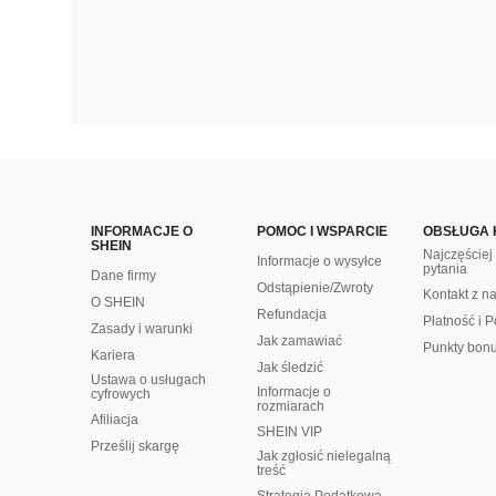
INFORMACJE O
POMOC I WSPARCIE
OBSŁUGA 
SHEIN
Najczęście
Informacje o wysyłce
pytania
Dane firmy
Odstąpienie/Zwroty
Kontakt z n
O SHEIN
Refundacja
Płatność i P
Zasady i warunki
Jak zamawiać
Punkty bon
Kariera
Jak śledzić
Ustawa o usługach
Informacje o
cyfrowych
rozmiarach
Afiliacja
SHEIN VIP
Prześlij skargę
Jak zgłosić nielegalną
treść