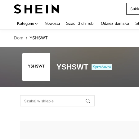
Suki
Use up 
Kategorie
Nowości
Szac. 3 dni rob.
Odzież damska
S
Dom
YSHSWT
/
YSHSWT
Sprzedawca