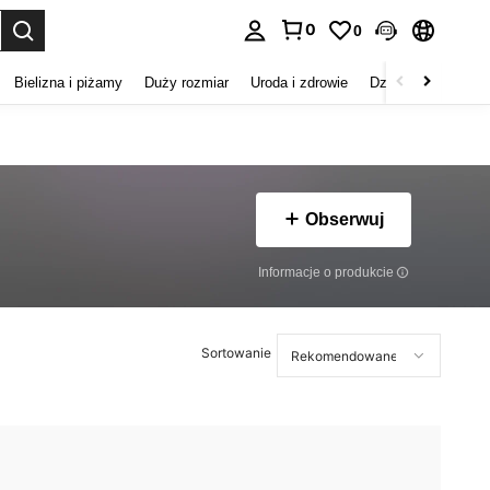
0
0
duj. Press Enter to select.
Bielizna i piżamy
Duży rozmiar
Uroda i zdrowie
Dzieci
Buty
D
Obserwuj
Informacje o produkcie
Sortowanie