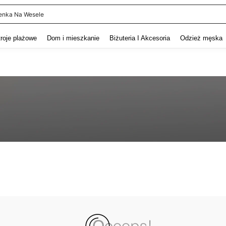
enka Na Wesele
and down arrow keys to navigate search Ostatnie wyszukiwanie and szukaj i znaj
troje plażowe
Dom i mieszkanie
Biżuteria I Akcesoria
Odzież męska