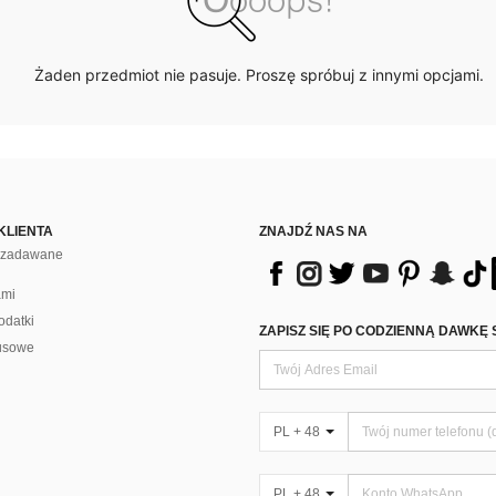
Żaden przedmiot nie pasuje. Proszę spróbuj z innymi opcjami.
KLIENTA
ZNAJDŹ NAS NA
j zadawane
ami
odatki
ZAPISZ SIĘ PO CODZIENNĄ DAWKĘ 
usowe
PL + 48
PL + 48