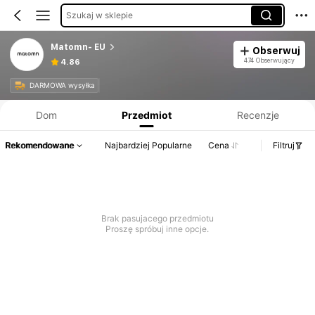
Szukaj w sklepie
Matomn- EU
Obserwuj
474 Obserwujący
4.86
Informacje o produkcie: Ujawnienie ceny, dane dotyczące sprzedaży i stanu magazynowego.
DARMOWA wysyłka
Dom
Przedmiot
Recenzje
Rekomendowane
Najbardziej Popularne
Cena
Filtruj
Brak pasujacego przedmiotu
Proszę spróbuj inne opcje.