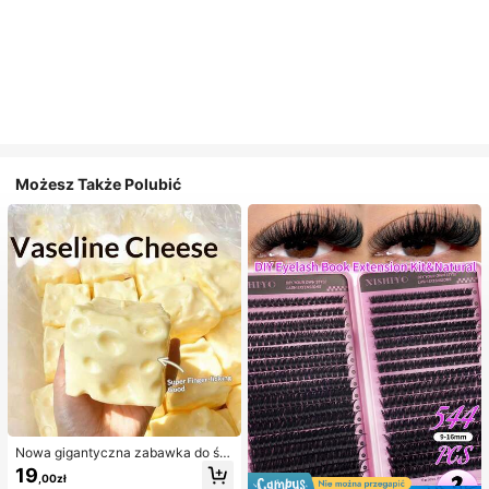
Możesz Także Polubić
Nowa gigantyczna zabawka do ści
skania w kształcie sera z nadzienie
19
,00zł
m, kwadratowa piłka serowa do ści