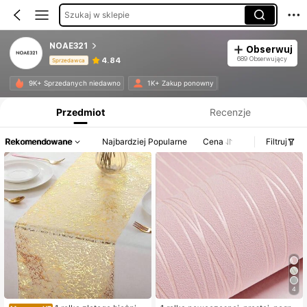
Szukaj w sklepie
NOAE321
Obserwuj
689 Obserwujący
4.84
Sprzedawca
Informacje o produkcie: Ujawnienie ceny, dane dotyczące sprzedaży i stanu magazynowego.
9K+ Sprzedanych niedawno
1K+ Zakup ponowny
Przedmiot
Recenzje
Rekomendowane
Najbardziej Popularne
Cena
Filtruj
4