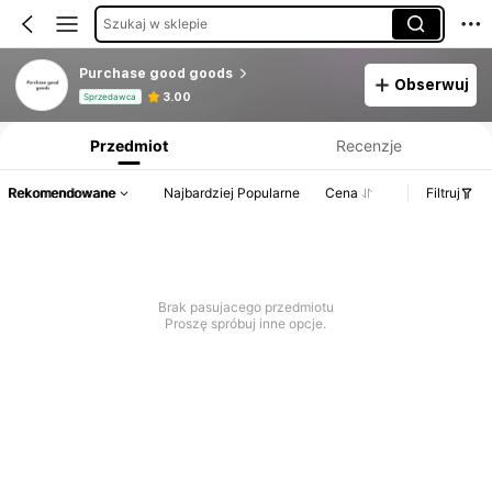
Szukaj w sklepie
Purchase good goods
Obserwuj
Informacje o produkcie: Ujawnienie ceny, dane dotyczące sprzedaży i stanu magazynowego.
3.00
Sprzedawca
Przedmiot
Recenzje
Rekomendowane
Najbardziej Popularne
Cena
Filtruj
Brak pasujacego przedmiotu
Proszę spróbuj inne opcje.