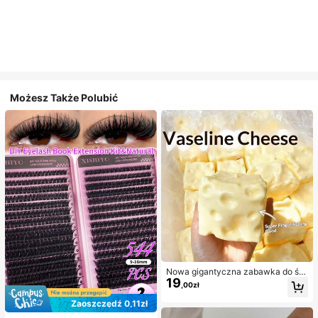
Możesz Także Polubić
Nowa gigantyczna zabawka do ści
19
skania w kształcie sera z nadzienie
,00zł
m, kwadratowa piłka serowa do ści
skania, realistyczna tekstura chleb
Zaoszczędź 0,11zł
a, powolne odbijanie, obudowa z T