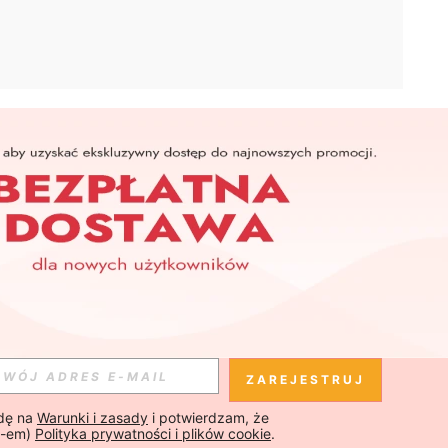
APLIKACJA
SHEIN
Subskrybuj
Subskrybuj
ZAREJESTRUJ
ę na 
Warunki i zasady
 i potwierdzam, że 
Subskrybuj
-em) 
Polityka prywatności i plików cookie
.