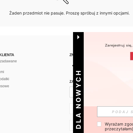
Żaden przedmiot nie pasuje. Proszę spróbuj z innymi opcjami.
KLIENTA
ZNAJDŹ NAS NA
j zadawane
DLA NOWYCH
ami
odatki
ZAPISZ SIĘ PO CODZIENNĄ DAWKĘ 
usowe
PL + 48
Wyrażam zgod
PL + 48
przeczytałam(