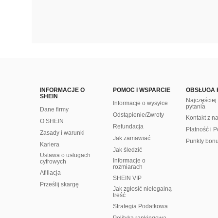
INFORMACJE O
POMOC I WSPARCIE
OBSŁUGA 
SHEIN
Najczęście
Informacje o wysyłce
pytania
Dane firmy
Odstąpienie/Zwroty
Kontakt z n
O SHEIN
Refundacja
Płatność i P
Zasady i warunki
Jak zamawiać
Punkty bon
Kariera
Jak śledzić
Ustawa o usługach
Informacje o
cyfrowych
rozmiarach
Afiliacja
SHEIN VIP
Prześlij skargę
Jak zgłosić nielegalną
treść
Strategia Podatkowa