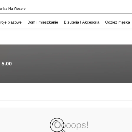
enka Na Wesele
and down arrow keys to navigate search Ostatnie wyszukiwanie and szukaj i znaj
troje plażowe
Dom i mieszkanie
Biżuteria I Akcesoria
Odzież męska
5.00