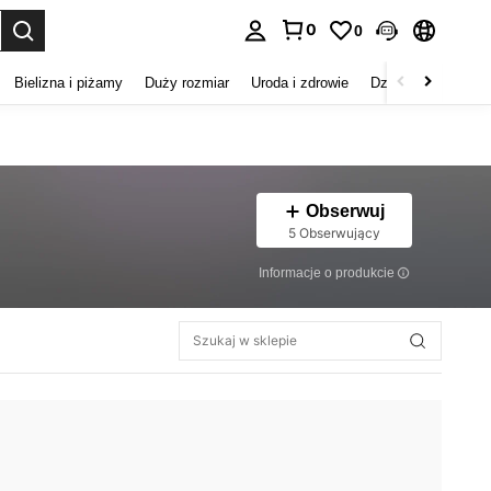
0
0
duj. Press Enter to select.
Bielizna i piżamy
Duży rozmiar
Uroda i zdrowie
Dzieci
Buty
D
Obserwuj
5 Obserwujący
Informacje o produkcie