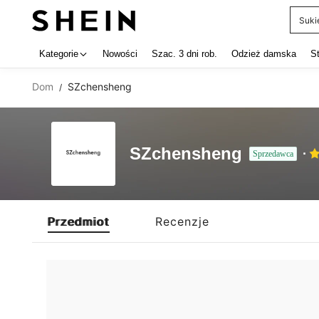
Suki
Use up 
Kategorie
Nowości
Szac. 3 dni rob.
Odzież damska
S
Dom
SZchensheng
/
SZchensheng
Sprzedawca
Przedmiot
Recenzje