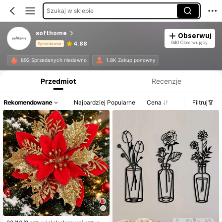
Szukaj w sklepie
softhome
Obserwuj
640 Obserwujący
4.88
Sprzedawca
Informacje o produkcie: Ujawnienie ceny, dane dotyczące sprzedaży i stanu magazynowego.
892 Sprzedanych niedawno
1.8K Zakup ponowny
Przedmiot
Recenzje
Rekomendowane
Najbardziej Popularne
Cena
Filtruj