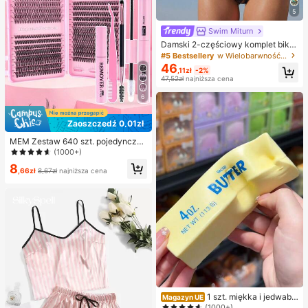
5
Swim Miturn
Damski 2-częściowy komplet bikin
i z bandeau w panterkę i koronką, z
#5 Bestsellery
w Wielobarwność Damskie zestawy bikini
wysokimi majtkami kąpielowymi, o
46
,11zł
-2%
dpowiedni na letnie wakacje na wy
47,52zł
najniższa cena
spie i plażę
6
Zaoszczędź 0,01zł
MEM Zestaw 640 szt. pojedynczyc
h kęp rzęs D-Curl 8-16 mm, zestaw
(1000+)
do samodzielnego przedłużania rzę
8
s DIY z klejem, uszczelniaczem, kli
,66zł
8,67zł
najniższa cena
psami do rzęs i eyelinerem, przenoś
ne sztuczne rzęsy
1 szt. miękka i jedwabis
Magazyn UE
ta piłeczka antystresowa do ściska
(1000+)