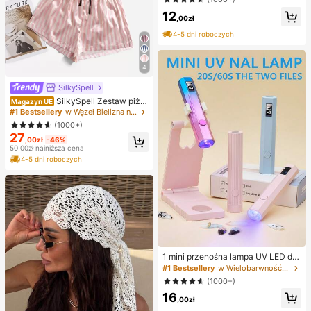
nia, sensoryczna, wolno powracają
12
ca, wilgotna i elastyczna, dla dorosł
,00zł
ych, łagodząca lęk, poprawiająca n
4-5 dni roboczych
astrój, do relaksu w klasie i biurze,
dekoracja biurka, nagroda szkolna,
prezent na imprezę i święta
4
SilkySpell
SilkySpell Zestaw piża
Magazyn UE
mowy z satyny z nadrukiem w pas
#1 Bestsellery
w Węzeł Bielizna nocna dla kobiet
ki, na ramiączkach, na święta
(1000+)
27
,00zł
-46%
50,00zł
najniższa cena
4-5 dni roboczych
1 mini przenośna lampa UV LED do
suszenia paznokci – szybkie schni
#1 Bestsellery
w Wielobarwność Akcesoria do zdobienia paznokci
ęcie, ładowanie przez USB, kompa
(1000+)
ktowa konstrukcja, odpowiednia do
16
salonów, domu i w podróży – profes
,00zł
jonalne narzędzie do pielęgnacji pa