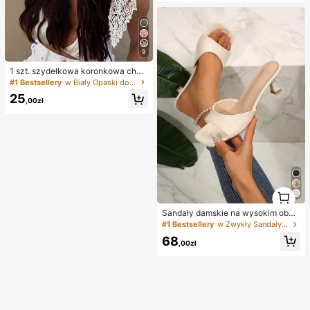
znokci lampa UV
9
1 szt. szydełkowa koronkowa chus
ta na głowę, dziergana opaska w st
#1 Bestsellery
w Biały Opaski do włosów
ylu boho, francuska vintage ażuro
25
wa opaska do włosów, letni plażow
,00zł
y dodatek do włosów dla kobiet, bo
ho chic
1
1
Sandały damskie na wysokim obca
sie typu kitten heel, kwadratowy no
#1 Bestsellery
w Zwykły Sandały damskie na obcasie
sek, odkryte palce, jednolity kolor,
68
brokatowa cholewka, styl boho, let
,00zł
nie, chłodne, 1 para (rozmiar więks
zy o pół numeru)