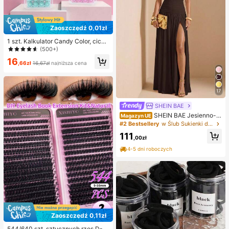
Zaoszczędź 0,01zł
1 szt. Kalkulator Candy Color, cichy
kalkulator ręczny dla ucznia/biura,
(500+)
kompaktowy i przenośny, artykuły
16
szkolne na powrót do szkoły
,66zł
16,67zł
najniższa cena
17
SHEIN BAE
SHEIN BAE Jesienno-zi
Magazyn UE
mowa, jednokolorowa, marszczon
#2 Bestsellery
w Ślub Sukienki damskie maxi
a, seksowna, maxi sukienka z odkr
111
ytymi plecami i wysokim rozcięcie
,00zł
m, elegancka, odpowiednia na przy
4-5 dni roboczych
jęcie koktajlowe, romantyczną ran
dkę, spotkanie, formalne wydarzeni
e, sukienkę dla druhny, suknię wiec
zorową, Boże Narodzenie, Nowy R
ok, Walentynki, sukienkę letnią, prz
yjęcie herbaciane
Zaoszczędź 0,11zł
544/640 szt. sztucznych rzęs D-C