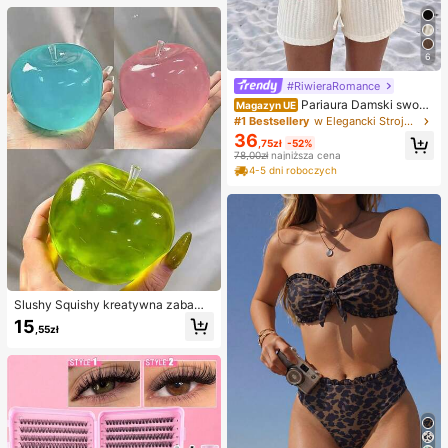
6
#RiwieraRomance
Pariaura Damski swobo
Magazyn UE
dny i elegancki biały boho waflowy
#1 Bestsellery
w Elegancki Stroje damskie dwuczęściowe
dzianinowy bezrękawnik z dekolte
36
,75zł
-52%
m w serek i szortami ściąganymi sz
78,00zł
najniższa cena
nurkiem dwuczęściowy zestaw, od
4-5 dni roboczych
powiedni do codziennego noszeni
a/dojazdów do pracy/relaksującyc
h wakacji/romantycznej randki/dni
szkolnych/wakacji na plażę Kremo
wy dwuczęściowy zestaw Lniany
dwuczęściowy zestaw Codzienny
zestaw Dwuczęściowy zestaw Ko
biety Letnie dwuczęściowe zestaw
y Stroje wakacyjne Kobiety 2-częś
ciowy zestaw Damskie zestawy w
Slushy Squishy kreatywna zabawk
akacyjne Stroje letnie Kobiety 2-cz
a antystresowa do ściskania z woln
15
ęściowy zestaw Damskie letnie ze
,55zł
ym powrotem, malty, zielona herbat
stawy Dwuczęściowe zestawy Ko
a, niebieskie jabłko, różowe jabłko,
biety 2-częściowy strój Codzienny
czerwone jabłko, super miękka w d
otyku jak masło, zabawka na opus
zki palców