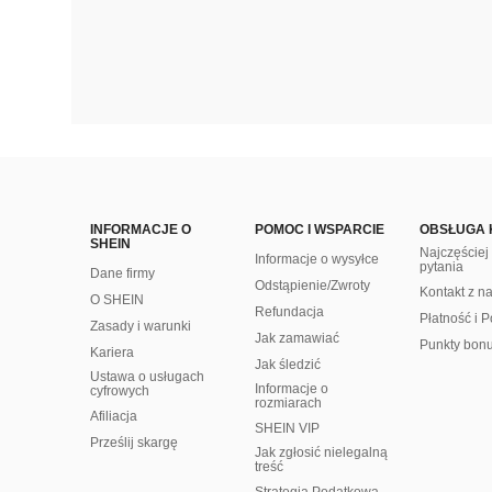
INFORMACJE O
POMOC I WSPARCIE
OBSŁUGA 
SHEIN
Najczęście
Informacje o wysyłce
pytania
Dane firmy
Odstąpienie/Zwroty
Kontakt z n
O SHEIN
Refundacja
Płatność i P
Zasady i warunki
Jak zamawiać
Punkty bon
Kariera
Jak śledzić
Ustawa o usługach
Informacje o
cyfrowych
rozmiarach
Afiliacja
SHEIN VIP
Prześlij skargę
Jak zgłosić nielegalną
treść