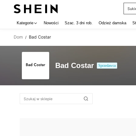
Suki
Use up 
Kategorie
Nowości
Szac. 3 dni rob.
Odzież damska
S
Dom
Bad Costar
/
Bad Costar
Sprzedawca