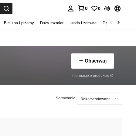
0
0
duj. Press Enter to select.
Bielizna i piżamy
Duży rozmiar
Uroda i zdrowie
Dzieci
Buty
D
Obserwuj
Informacje o produkcie
Sortowanie