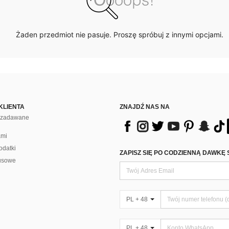
Żaden przedmiot nie pasuje. Proszę spróbuj z innymi opcjami.
KLIENTA
ZNAJDŹ NAS NA
j zadawane
ami
odatki
ZAPISZ SIĘ PO CODZIENNĄ DAWKĘ 
usowe
PL + 48
PL + 48