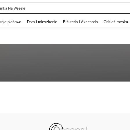
enka Na Wesele
and down arrow keys to navigate search Ostatnie wyszukiwanie and szukaj i znaj
troje plażowe
Dom i mieszkanie
Biżuteria I Akcesoria
Odzież męska