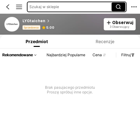
Szukaj w sklepie
LYGtaichen
Obserwuj
Informacje o produkcie: Ujawnienie ceny, dane dotyczące sprzedaży i stanu magazynowego.
3 Obserwujący
5.00
Sprzedawca
Przedmiot
Recenzje
Rekomendowane
Najbardziej Popularne
Cena
Filtruj
Brak pasujacego przedmiotu
Proszę spróbuj inne opcje.