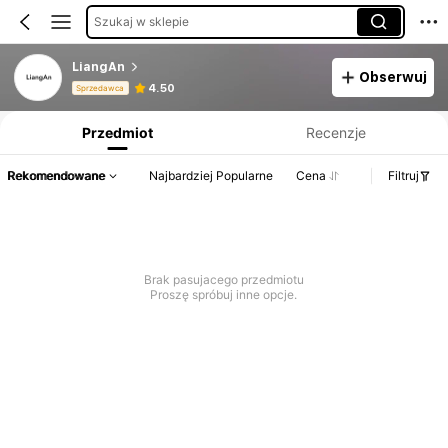
Szukaj w sklepie
LiangAn
Obserwuj
Informacje o produkcie: Ujawnienie ceny, dane dotyczące sprzedaży i stanu magazynowego.
4.50
Sprzedawca
Przedmiot
Recenzje
Rekomendowane
Najbardziej Popularne
Cena
Filtruj
Brak pasujacego przedmiotu
Proszę spróbuj inne opcje.