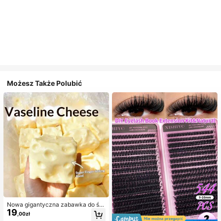
Możesz Także Polubić
Nowa gigantyczna zabawka do ści
19
skania w kształcie sera z nadzienie
,00zł
m, kwadratowa piłka serowa do ści