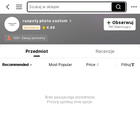
Szukaj w sklepie
ruopoty photo custom
Obserwuj
794 Obserwujący
4.88
Sprzedawca
Informacje o produkcie: Ujawnienie ceny, dane dotyczące sprzedaży i stanu magazynowego.
100+ Zakup ponowny
Przedmiot
Recenzje
Recommended
Most Popular
Price
Filtruj
Brak pasujacego przedmiotu
Proszę spróbuj inne opcje.