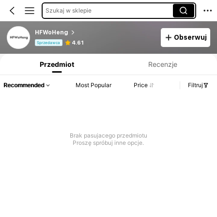
Szukaj w sklepie
HFWoHeng
Obserwuj
Informacje o produkcie: Ujawnienie ceny, dane dotyczące sprzedaży i stanu magazynowego.
4.61
Sprzedawca
Przedmiot
Recenzje
Recommended
Most Popular
Price
Filtruj
Brak pasujacego przedmiotu
Proszę spróbuj inne opcje.