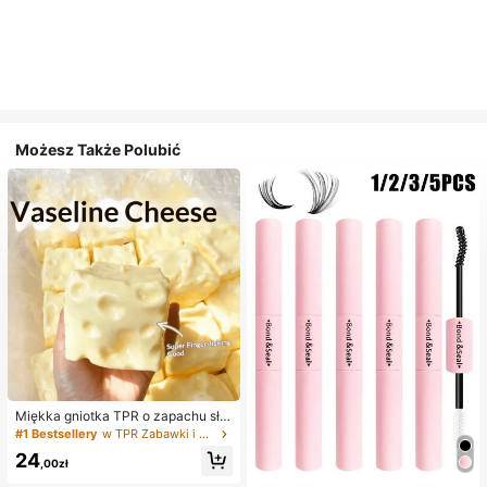
Możesz Także Polubić
Miękka gniotka TPR o zapachu sło
dkiego mleka w kształcie pierożka,
#1 Bestsellery
w TPR Zabawki i gadżety dla nastolatków
5 cm, urocza zabawka antystresow
24
a do ściskania, modny i praktyczny
,00zł
prezent na urodziny, Wielkanoc, Ha