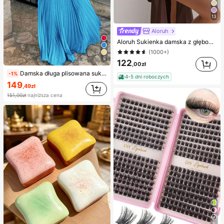
13
Aloruh
Aloruh Sukienka damska z głębokim dekoltem w serek i odkrytymi plecami, z drapowanym pasem, w kształcie litery A, zwiewna szyfonowa sukienka na wesele, wakacje, lato
(1000+)
5
122
,00zł
Damska długa plisowana sukienka koktajlowa bez rękawów, z dekoltem halter i odkrytymi plecami, na wesele i przyjęcie, jesienna
-1%
4-5 dni roboczych
149
,49zł
151,00zł
najniższa cena
8