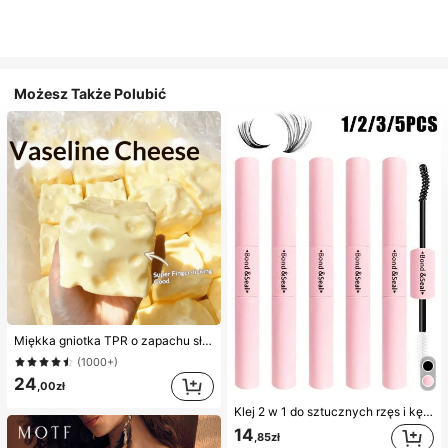
Możesz Także Polubić
Miękka gniotka TPR o zapachu słodkiego mleka w kształcie pierożka, 5 cm, urocza zabawka antystresowa do ściskania, modny i praktyczny prezent na urodziny, Wielkanoc, Halloween, Boże Narodzenie i różne imprezy, poprawiająca nastrój
(1000+)
24
,00zł
Klej 2 w 1 do sztucznych rzęs i kęp rzęs, 1/2/3/5 szt./opakowanie, ultra mocny i trwały, odporny na opadanie, szybkoschnący, utrzymuje się 72 godziny, odpowiedni dla początkujących, łatwy w aplikacji, z instrukcją, niezbędny produkt do rzęs, efekt powiększenia oczu, bestseller
14
,85zł