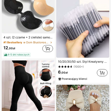
4 szt. (2 czarne + 2 cieliste) samoprzylepne silikonowe niewidoczne wkładki do biustonosza, bez ramiączek i bez pleców, zbierające miseczki na ślub, sukienki z odkrytymi ramionami i przyjęcia dla druhen
#1 Bestsellery
w Dom Biustonosz samoprzylepny dla kobiet
12
,00zł
4-5 dni roboczych
10/20/30/50 szt. Styl Kreatywny Przezroczysty Mrożony Długopisy Kulkowe Powrót Do Szkoły
(1000+)
6
,00zł
Powracający klienci