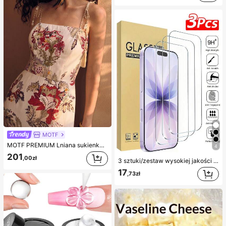
MOTF
MOTF PREMIUM Lniana sukienka na wakacje z nadrukiem kwiatowym dla kobiet
4
201
,00zł
3 sztuki/zestaw wysokiej jakości hartowanego szkła ochronnego na ekran, kompatybilne z 'em 17/17Pro/17Pro Max/16/15/14/13/12/11 Pro Max, kompatybilne również z 'em 7/8 Plus/X/XS Max/XR - twardość 9H, wysoka rozdzielczość, odporność na zarysowania
17
,73zł