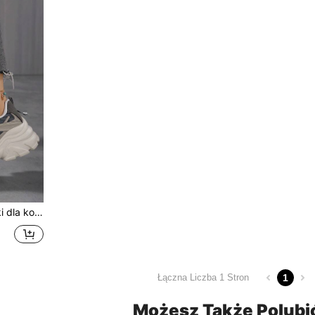
dny i minimalistyczny design, jesień/zima
1
Łączna Liczba 1 Stron
Możesz Także Polubi