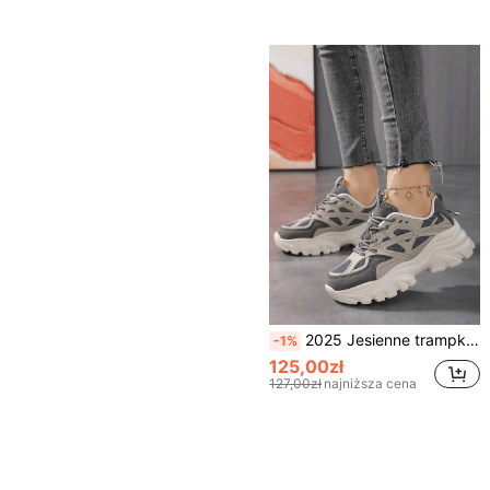
2025 Jesienne trampki dla kobiet, damskie, wysokie, platformowe, grube, za kolano, z grubym obcasem, ze swetrem, swobodny i minimalistyczny design, jesień/zima
-1%
125,00zł
127,00zł
najniższa cena