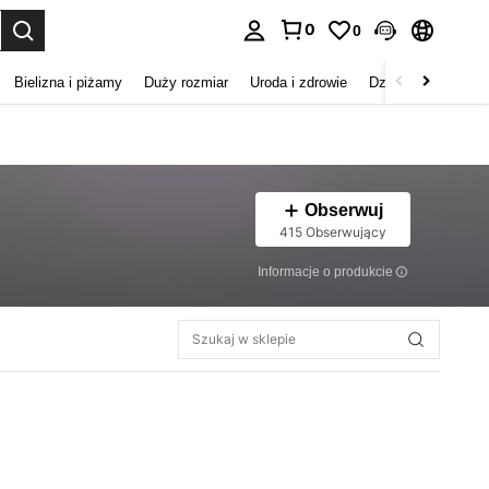
0
0
duj. Press Enter to select.
Bielizna i piżamy
Duży rozmiar
Uroda i zdrowie
Dzieci
Buty
D
Obserwuj
415 Obserwujący
Informacje o produkcie