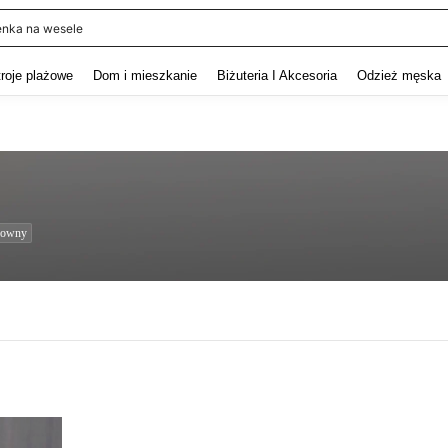
enka na wesele
and down arrow keys to navigate search Ostatnie wyszukiwanie and szukaj i znaj
troje plażowe
Dom i mieszkanie
Biżuteria I Akcesoria
Odzież męska
nowny