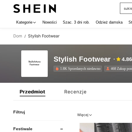
suki
Use up 
Kategorie
Nowości
Szac. 3 dni rob.
Odzież damska
S
Dom
Stylish Footwear
/
Stylish Footwear
4.86
1.8K Sprzedanych niedawno
468 Zakup po
Przedmiot
Recenzje
Filtruj
Więcej
Festiwale