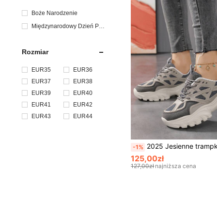
Boże Narodzenie
Międzynarodowy Dzień Pra
cowników
Rozmiar
EUR35
EUR36
EUR37
EUR38
EUR39
EUR40
EUR41
EUR42
EUR43
EUR44
2025 Jesienne trampki dla kobiet, damskie, wysokie, platformowe, grube, za kolano, z grubym obcasem, ze swetrem, swobo
-1%
125,00zł
127,00zł
najniższa cena