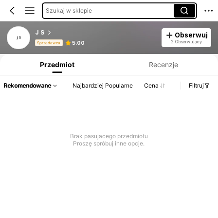
Szukaj w sklepie
J S
Obserwuj
Informacje o produkcie: Ujawnienie ceny, dane dotyczące sprzedaży i stanu magazynowego.
2 Obserwujący
5.00
Sprzedawca
Przedmiot
Recenzje
Rekomendowane
Najbardziej Popularne
Cena
Filtruj
Brak pasujacego przedmiotu
Proszę spróbuj inne opcje.