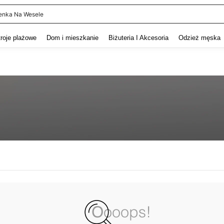
enka Na Wesele
and down arrow keys to navigate search Ostatnie wyszukiwanie and szukaj i znaj
troje plażowe
Dom i mieszkanie
Biżuteria I Akcesoria
Odzież męska