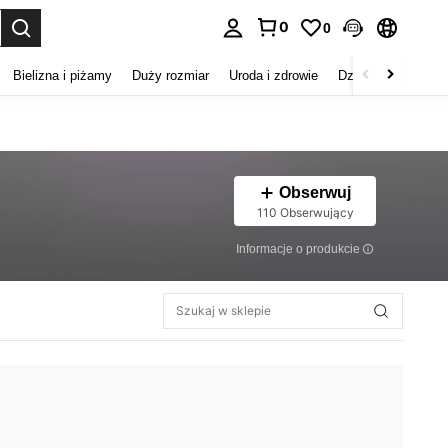
0
0
duj. Press Enter to select.
Bielizna i piżamy
Duży rozmiar
Uroda i zdrowie
Dzieci
Buty
D
Obserwuj
110 Obserwujący
Informacje o produkcie