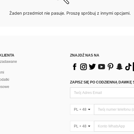
Żaden przedmiot nie pasuje. Proszę spróbuj z innymi opcjami.
KLIENTA
ZNAJDŹ NAS NA
j zadawane
ami
odatki
ZAPISZ SIĘ PO CODZIENNĄ DAWKĘ 
usowe
PL + 48
PL + 48