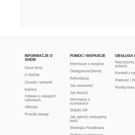
INFORMACJE O
POMOC I WSPARCIE
OBSŁUGA 
SHEIN
Najczęście
Informacje o wysyłce
pytania
Dane firmy
Odstąpienie/Zwroty
Kontakt z n
O SHEIN
Refundacja
Płatność i P
Zasady i warunki
Jak zamawiać
Punkty bon
Kariera
Jak śledzić
Ustawa o usługach
Informacje o
cyfrowych
rozmiarach
Afiliacja
SHEIN VIP
Prześlij skargę
Jak zgłosić nielegalną
treść
Strategia Podatkowa