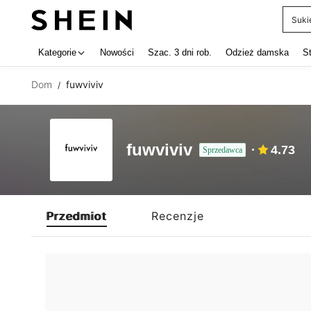
Suki
Use up 
Kategorie
Nowości
Szac. 3 dni rob.
Odzież damska
S
Dom
fuwviviv
/
fuwviviv
4.73
Sprzedawca
Przedmiot
Recenzje