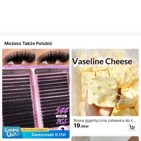
Możesz Także Polubić
Nowa gigantyczna zabawka do ści
19
skania w kształcie sera z nadzienie
,00zł
m, kwadratowa piłka serowa do ści
skania, realistyczna tekstura chleb
Zaoszczędź 0,11zł
a, powolne odbijanie, obudowa z T