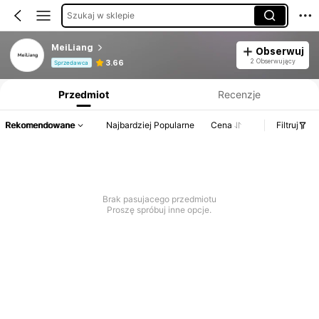
Szukaj w sklepie
MeiLiang
Obserwuj
Informacje o produkcie: Ujawnienie ceny, dane dotyczące sprzedaży i stanu magazynowego.
2 Obserwujący
3.66
Sprzedawca
Przedmiot
Recenzje
Rekomendowane
Najbardziej Popularne
Cena
Filtruj
Brak pasujacego przedmiotu
Proszę spróbuj inne opcje.