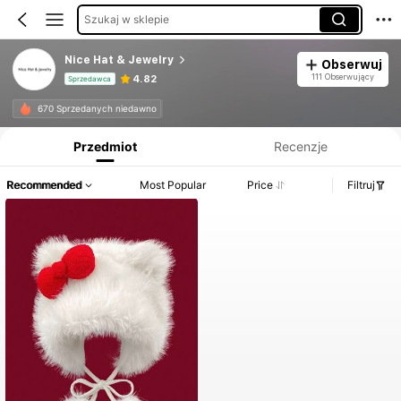
Szukaj w sklepie
Nice Hat & Jewelry
Obserwuj
111 Obserwujący
4.82
Sprzedawca
Informacje o produkcie: Ujawnienie ceny, dane dotyczące sprzedaży i stanu magazynowego.
670 Sprzedanych niedawno
Przedmiot
Recenzje
Recommended
Most Popular
Price
Filtruj