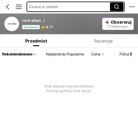
Szukaj w sklepie
rich allan
Obserwuj
Informacje o produkcie: Ujawnienie ceny, dane dotyczące sprzedaży i stanu magazynowego.
11 Obserwujący
4.77
Sprzedawca
Przedmiot
Recenzje
Rekomendowane
Najbardziej Popularne
Cena
Filtruj
Brak pasujacego przedmiotu
Proszę spróbuj inne opcje.