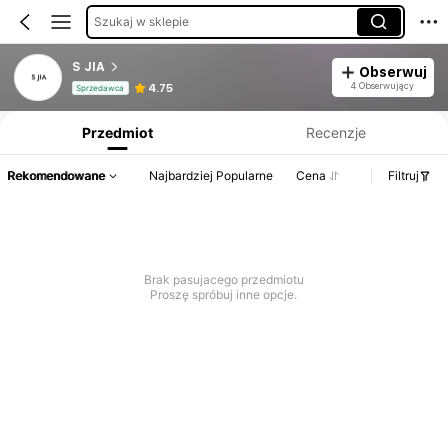
Szukaj w sklepie
S JIA
Obserwuj
Informacje o produkcie: Ujawnienie ceny, dane dotyczące sprzedaży i stanu magazynowego.
4 Obserwujący
4.75
Sprzedawca
Przedmiot
Recenzje
Rekomendowane
Najbardziej Popularne
Cena
Filtruj
Brak pasujacego przedmiotu
Proszę spróbuj inne opcje.