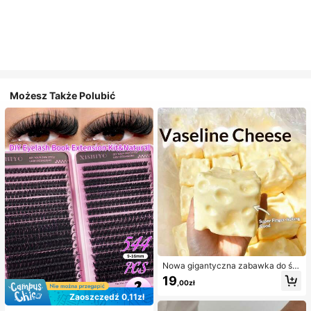
Możesz Także Polubić
Nowa gigantyczna zabawka do ści
skania w kształcie sera z nadzienie
19
,00zł
m, kwadratowa piłka serowa do ści
skania, realistyczna tekstura chleb
Zaoszczędź 0,11zł
a, powolne odbijanie, obudowa z T