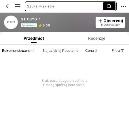
Szukaj w sklepie
ST CSYG
Obserwuj
Informacje o produkcie: Ujawnienie ceny, dane dotyczące sprzedaży i stanu magazynowego.
11 Obserwujący
5.00
Sprzedawca
Przedmiot
Recenzje
Rekomendowane
Najbardziej Popularne
Cena
Filtruj
Brak pasujacego przedmiotu
Proszę spróbuj inne opcje.