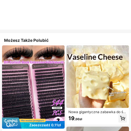
Możesz Także Polubić
Nowa gigantyczna zabawka do ści
skania w kształcie sera z nadzienie
19
,00zł
m, kwadratowa piłka serowa do ści
skania, realistyczna tekstura chleb
Zaoszczędź 0,11zł
a, powolne odbijanie, obudowa z T