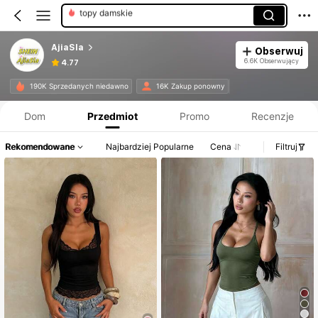
damskie długie sukienki
damskie krótkie sukienki
AjiaSla
Obserwuj
damskie sukienki koktajlowe
6.6K Obserwujący
4.77
Informacje o produkcie: Ujawnienie ceny, dane dotyczące sprzedaży i stanu magazynowego.
190K Sprzedanych niedawno
16K Zakup ponowny
Dom
Przedmiot
Promo
Recenzje
Rekomendowane
Najbardziej Popularne
Cena
Filtruj