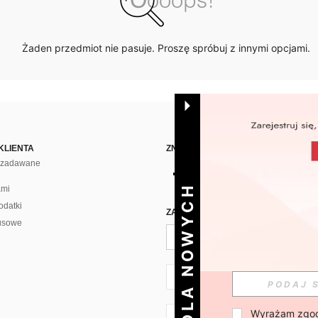
Żaden przedmiot nie pasuje. Proszę spróbuj z innymi opcjami.
KLIENTA
ZNAJDŹ NAS NA
j zadawane
DLA NOWYCH
ami
odatki
ZAPISZ SIĘ PO CODZIENNĄ DAWKĘ 
usowe
PL + 48
Wyrażam zgod
PL + 48