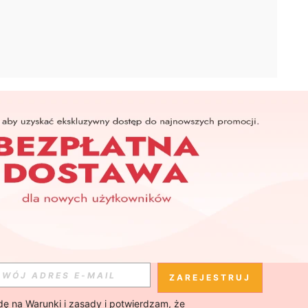
APLIKACJA
SHEIN
Subskrybuj
Subskrybuj
ZAREJESTRUJ
ę na 
Warunki i zasady
 i potwierdzam, że 
Subskrybuj