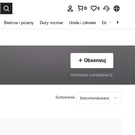
0
0
duj. Press Enter to select.
Bielizna i piżamy
Duży rozmiar
Uroda i zdrowie
Dzieci
Buty
D
Obserwuj
Informacje o produkcie
Sortowanie