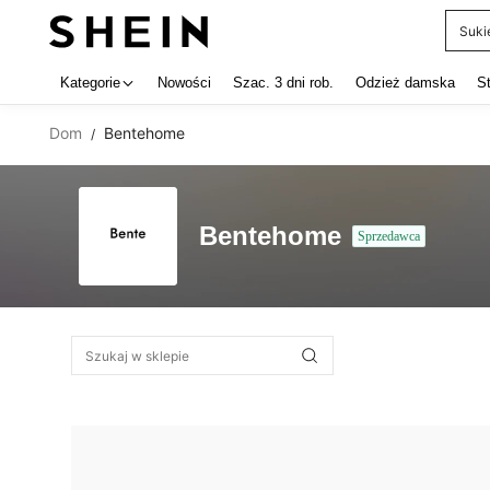
Suki
Use up 
Kategorie
Nowości
Szac. 3 dni rob.
Odzież damska
S
Dom
Bentehome
/
Bentehome
Sprzedawca