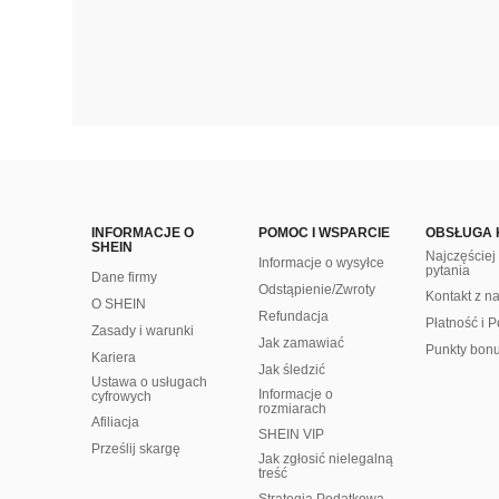
INFORMACJE O
POMOC I WSPARCIE
OBSŁUGA 
SHEIN
Najczęście
Informacje o wysyłce
pytania
Dane firmy
Odstąpienie/Zwroty
Kontakt z n
O SHEIN
Refundacja
Płatność i P
Zasady i warunki
Jak zamawiać
Punkty bon
Kariera
Jak śledzić
Ustawa o usługach
Informacje o
cyfrowych
rozmiarach
Afiliacja
SHEIN VIP
Prześlij skargę
Jak zgłosić nielegalną
treść