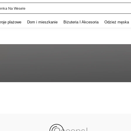
enka Na Wesele
and down arrow keys to navigate search Ostatnie wyszukiwanie and szukaj i znaj
troje plażowe
Dom i mieszkanie
Biżuteria I Akcesoria
Odzież męska