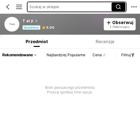
Szukaj w sklepie
T ai ji
Obserwuj
Informacje o produkcie: Ujawnienie ceny, dane dotyczące sprzedaży i stanu magazynowego.
2 Obserwujący
5.00
Sprzedawca
Przedmiot
Recenzje
Rekomendowane
Najbardziej Popularne
Cena
Filtruj
Brak pasujacego przedmiotu
Proszę spróbuj inne opcje.