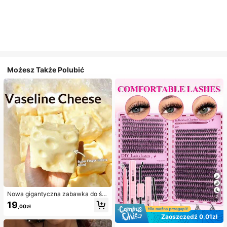
Możesz Także Polubić
Nowa gigantyczna zabawka do ści
7
skania w kształcie sera z nadzienie
19
,00zł
m, kwadratowa piłka serowa do ści
skania, realistyczna tekstura chleb
Zaoszczędź 0,01zł
a, powolne odbijanie, obudowa z T