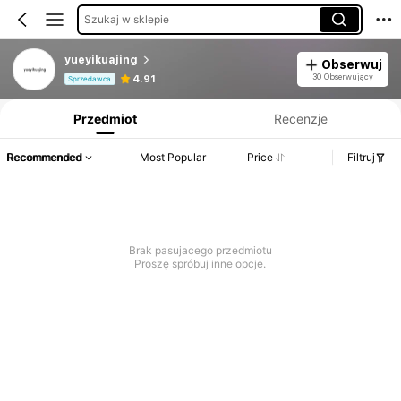
Szukaj w sklepie
yueyikuajing
Obserwuj
Informacje o produkcie: Ujawnienie ceny, dane dotyczące sprzedaży i stanu magazynowego.
30 Obserwujący
4.91
Sprzedawca
Przedmiot
Recenzje
Recommended
Most Popular
Price
Filtruj
Brak pasujacego przedmiotu
Proszę spróbuj inne opcje.