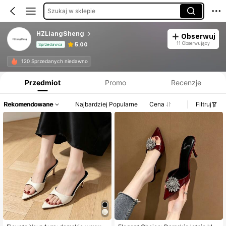
Szukaj w sklepie
HZLiangSheng
Obserwuj
11 Obserwujący
5.00
Sprzedawca
Informacje o produkcie: Ujawnienie ceny, dane dotyczące sprzedaży i stanu magazynowego.
120 Sprzedanych niedawno
Przedmiot
Promo
Recenzje
Rekomendowane
Najbardziej Popularne
Cena
Filtruj