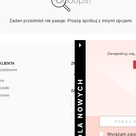
Żaden przedmiot nie pasuje. Proszę spróbuj z innymi opcjami.
KLIENTA
ZNAJDŹ NAS NA
j zadawane
DLA NOWYCH
ami
odatki
ZAPISZ SIĘ PO CODZIENNĄ DAWKĘ 
usowe
PL + 48
Wyrażam zgod
PL + 48