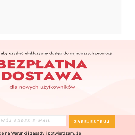
APLIKACJA
SHEIN
Subskrybuj
Subskrybuj
ZAREJESTRUJ
ę na 
Warunki i zasady
 i potwierdzam, że 
Subskrybuj