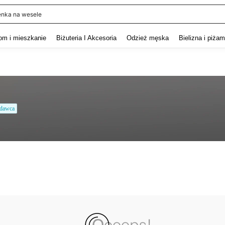
enka na wesele
and down arrow keys to navigate search Ostatnie wyszukiwanie and szukaj i znaj
om i mieszkanie
Biżuteria I Akcesoria
Odzież męska
Bielizna i piża
edawca