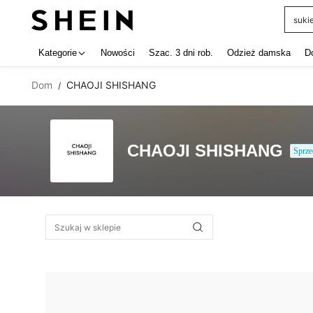
suki
Use up 
Kategorie
Nowości
Szac. 3 dni rob.
Odzież damska
D
Dom
CHAOJI SHISHANG
/
CHAOJI SHISHANG
Sprz