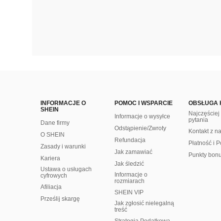
INFORMACJE O
POMOC I WSPARCIE
OBSŁUGA 
SHEIN
Najczęście
Informacje o wysyłce
pytania
Dane firmy
Odstąpienie/Zwroty
Kontakt z n
O SHEIN
Refundacja
Płatność i P
Zasady i warunki
Jak zamawiać
Punkty bon
Kariera
Jak śledzić
Ustawa o usługach
Informacje o
cyfrowych
rozmiarach
Afiliacja
SHEIN VIP
Prześlij skargę
Jak zgłosić nielegalną
treść