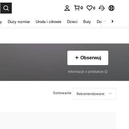
0
0
duj. Press Enter to select.
my
Duży rozmiar
Uroda i zdrowie
Dzieci
Buty
Domowe Tekstylia
Obserwuj
Informacje o produkcie
Sortowanie