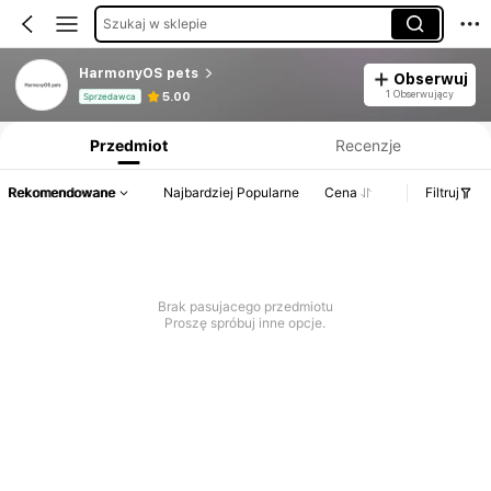
Szukaj w sklepie
HarmonyOS pets
Obserwuj
Informacje o produkcie: Ujawnienie ceny, dane dotyczące sprzedaży i stanu magazynowego.
1 Obserwujący
5.00
Sprzedawca
Przedmiot
Recenzje
Rekomendowane
Najbardziej Popularne
Cena
Filtruj
Brak pasujacego przedmiotu
Proszę spróbuj inne opcje.