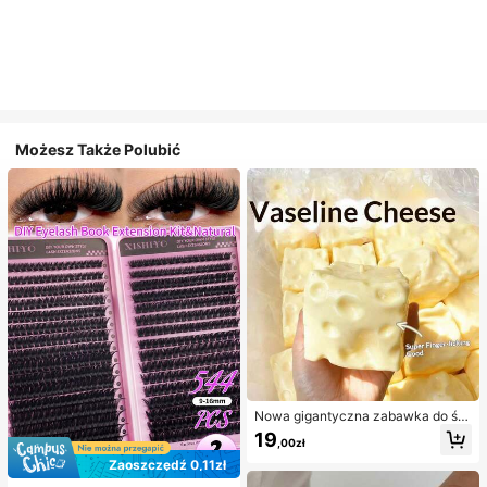
Możesz Także Polubić
Nowa gigantyczna zabawka do ści
skania w kształcie sera z nadzienie
19
,00zł
m, kwadratowa piłka serowa do ści
skania, realistyczna tekstura chleb
Zaoszczędź 0,11zł
a, powolne odbijanie, obudowa z T