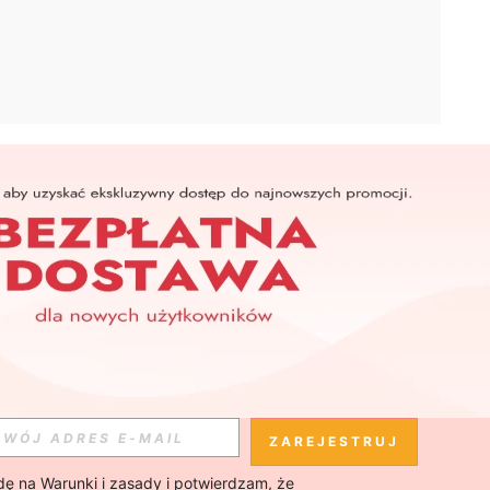
APLIKACJA
SHEIN
Subskrybuj
Subskrybuj
ZAREJESTRUJ
ę na 
Warunki i zasady
 i potwierdzam, że 
Subskrybuj