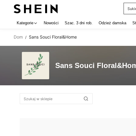
Suki
Use up 
Kategorie
Nowości
Szac. 3 dni rob.
Odzież damska
S
Dom
Sans Souci Floral&Home
/
Sans Souci Floral&Ho