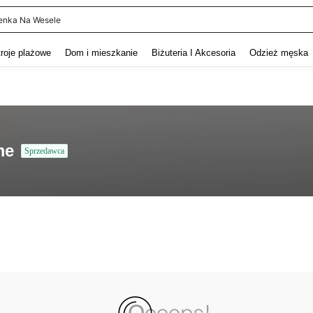
enka Na Wesele
and down arrow keys to navigate search Ostatnie wyszukiwanie and szukaj i znaj
troje plażowe
Dom i mieszkanie
Biżuteria I Akcesoria
Odzież męska
me
Sprzedawca