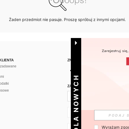
Żaden przedmiot nie pasuje. Proszę spróbuj z innymi opcjami.
KLIENTA
ZNAJDŹ NAS NA
j zadawane
DLA NOWYCH
ami
odatki
ZAPISZ SIĘ PO CODZIENNĄ DAWKĘ 
usowe
PL + 48
Wyrażam zgod
PL + 48