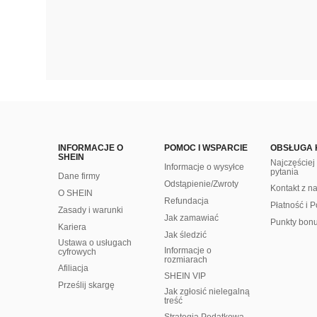
INFORMACJE O
POMOC I WSPARCIE
OBSŁUGA 
SHEIN
Najczęście
Informacje o wysyłce
pytania
Dane firmy
Odstąpienie/Zwroty
Kontakt z n
O SHEIN
Refundacja
Płatność i P
Zasady i warunki
Jak zamawiać
Punkty bon
Kariera
Jak śledzić
Ustawa o usługach
Informacje o
cyfrowych
rozmiarach
Afiliacja
SHEIN VIP
Prześlij skargę
Jak zgłosić nielegalną
treść