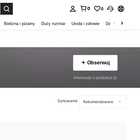
0
0
duj. Press Enter to select.
Bielizna i piżamy
Duży rozmiar
Uroda i zdrowie
Dzieci
Buty
D
Obserwuj
Informacje o produkcie
Sortowanie